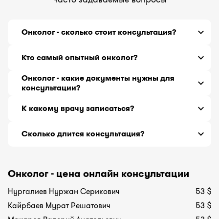
Онколог - сколько стоит консультация?
Врач онколог - онлайн консультация от
5000
тг
Кто самый опытный онколог?
до
18000
тг за 30 минут.
Врач онколог с самым большим стажем работы
Онколог - какие документы нужны для
26 лет, принимающий онлайн -
консультации?
Нургалиев
Нуржан Серикович
.
История болезни или выписка из истории
К какому врачу записаться?
болезни с предварительным диагнозом,
проведенными хирургическими операциями,
Если вы не знаете, какой врач может Вам
сведения о сопутствующих заболеваниях,
Сколько длится консультация?
помочь, обратитесь к терапевту.
перечень принимаемых лекарств.
Расспросив о симптомах подробнее, терапевт
Консультация длится 30 минут.
направит Вас к нужному специалисту.
Онколог - цена онлайн консультации
Нургалиев Нуржан Серикович
53 $
Кайрбаев Мурат Решатович
53 $