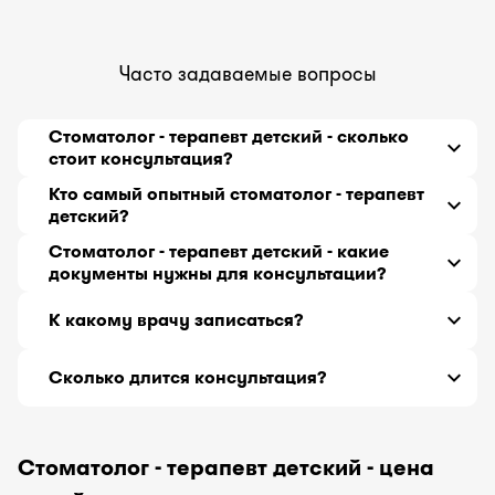
Часто задаваемые вопросы
Стоматолог - терапевт детский - сколько
стоит консультация?
Врач стоматолог - терапевт детский - онлайн
Кто самый опытный стоматолог - терапевт
консультация от
5000
тг до
5000
тг за 30 минут.
детский?
Врач стоматолог - терапевт детский с самым
Стоматолог - терапевт детский - какие
большим стажем работы 17 лет, принимающий
документы нужны для консультации?
онлайн -
Мамедова Динара Толешовна
.
История болезни или выписка из истории
К какому врачу записаться?
болезни с предварительным диагнозом,
проведенными хирургическими операциями,
Если вы не знаете, какой врач может Вам
сведения о сопутствующих заболеваниях,
Сколько длится консультация?
помочь, обратитесь к терапевту.
перечень принимаемых лекарств.
Расспросив о симптомах подробнее, терапевт
Консультация длится 30 минут.
направит Вас к нужному специалисту.
Стоматолог - терапевт детский - цена