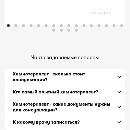
28 июля 2022
Часто задаваемые вопросы
Химиотерапевт - сколько стоит
консультация?
Врач химиотерапевт - онлайн консультация от
Кто самый опытный химиотерапевт?
7900
тг до
18000
тг за 30 минут.
Врач химиотерапевт с самым большим стажем
Химиотерапевт - какие документы нужны
работы 29 лет, принимающий онлайн -
для консультации?
Ниязбекова Калдыкыз Исмаиловна
.
История болезни или выписка из истории
К какому врачу записаться?
болезни с предварительным диагнозом,
проведенными хирургическими операциями,