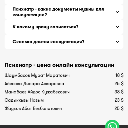
Врач психиатр с самым большим стажем
Психиатр - какие документы нужны для
работы 27 лет, принимающий онлайн -
консультации?
Манабаев Айдос Кужабекович
.
История болезни или выписка из истории
К какому врачу записаться?
болезни с предварительным диагнозом,
проведенными хирургическими операциями,
Если вы не знаете, какой врач может Вам
сведения о сопутствующих заболеваниях,
Сколько длится консультация?
помочь, обратитесь к терапевту.
перечень принимаемых лекарств.
Расспросив о симптомах подробнее, терапевт
Консультация длится 30 минут.
направит Вас к нужному специалисту.
Психиатр - цена онлайн консультации
Шаумбасов Мурат Маратович
18 $
Айесова Динара Аскаровна
25 $
Манабаев Айдос Кужабекович
38 $
Садыққызы Назым
23 $
Жауков Абат Бекболатович
25 $