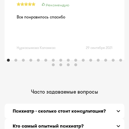
Рекомендую
Все понравилось спасибо
Нуркасымова Каламкас
29 сентября 2021
Часто задаваемые вопросы
Психиатр - сколько стоит консультация?
Врач психиатр - онлайн консультация от
5000
тг
Кто самый опытный психиатр?
до
29000
тг за 30 минут.